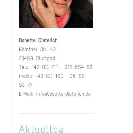
Babette Dieterich
Kärntner Str. 42
70469 Stuttgart
Tel.: +49 (0) 711 – 912 654 52
mobil: +49 (0) 160 – 96 88
53 77
E-Mail:
info@babette-dieterich.de
Aktuelles