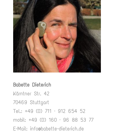
Babette Dieterich
Kärntner Str. 42
70469 Stuttgart
Tel.: +49 (0) 711 – 912 654 52
mobil: +49 (0) 160 – 96 88 53 77
E-Mail:
info@babette-dieterich.de