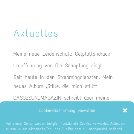
Aktuelles
Meine neue Leidenschaft: Gelplattendruck
Uraufführung von Die Schöpfung singt
Seit heute in den Streamingdiensten: Mein
neues Album „Stille, die mich stillt“
DASGESUNDMAGAZIN schreibt über meine
neue CD
Cookie-Zustimmung verwalten
Endlich da: Die neue CD Stille, die mich
Auf diesen Seiten werden lediglich funktionale Cookies verwendet. Außerdem
stillt
nutzen wir ein Sicherheits-Tool, das Zugriffe aber nur anonymisiert speichert.