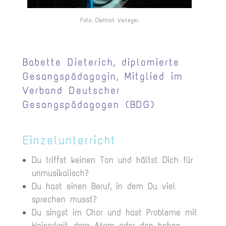
Foto: Diethart Verleger
Babette Dieterich, diplomierte
Gesangspädagogin, Mitglied im
Verband Deutscher
Gesangspädagogen (BDG)
Einzelunterricht
Du triffst keinen Ton und hältst Dich für
unmusikalisch?
Du hast einen Beruf, in dem Du viel
sprechen musst?
Du singst im Chor und hast Probleme mit
Heiserkeit, dem Atem oder den hohen