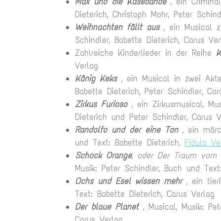
Max und die Käsebande
, ein Crimina
Dieterich, Christoph Mohr, Peter Schin
Weihnachten fällt aus
, ein Musical z
Schindler, Babette Dieterich, Carus Ver
Zahlreiche Kinderlieder in der Reihe
K
Verlag
König Keks
, ein Musical in zwei Akte
Babette Dieterich, Peter Schindler, Ca
Zirkus Furioso
, ein Zirkusmusical, Mus
Dieterich und Peter Schindler, Carus V
Randolfo und der eine Ton
, ein mär
und Text: Babette Dieterich,
Fidula Ve
Schock Orange
, oder Der Traum vom 
Musik: Peter Schindler, Buch und Text:
Ochs und Esel wissen mehr
, ein tier
Text: Babette Dieterich, Carus Verlag
Der blaue Planet
, Musical, Musik: Pete
Carus Verlag