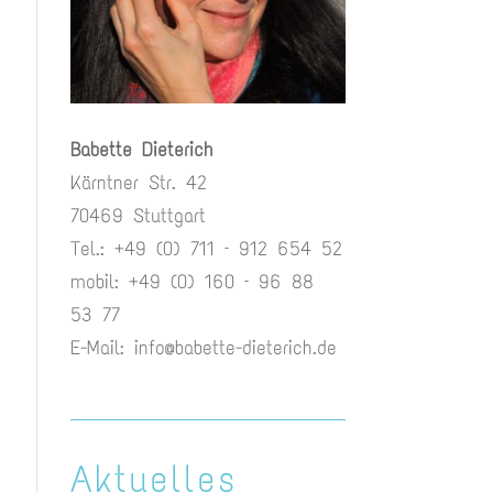
Babette Dieterich
Kärntner Str. 42
70469 Stuttgart
Tel.: +49 (0) 711 – 912 654 52
mobil: +49 (0) 160 – 96 88
53 77
E-Mail:
info@babette-dieterich.de
Aktuelles