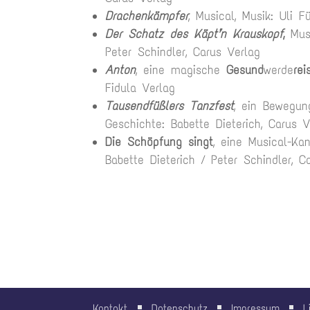
Drachenkämpfer
, Musical, Musik: Uli F
Der Schatz des Käpt’n Krauskopf
,
Mus
Peter Schindler, Carus Verlag
Anton
, eine magische
Gesund
werde
rei
Fidula Verlag
Tausendfüßlers Tanzfest
, ein Bewegun
Geschichte: Babette Dieterich, Carus V
Die Schöpfung singt
, eine Musical-Kan
Babette Dieterich / Peter Schindler, C
Kontakt
Datenschutz
Impressum
L