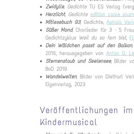
Zwidylle
, Gedichte
TU ES Verlag (vergr
Herzlicht
, Gedichte
edition carpe plu
Mitlesebuch 93
, Gedichte,
Aphaia Verl
Süßer Mond
, Chorlieder für 3 – 5 Fra
Gedichtzyklus
Weil du so fern bist
,
F
Dein Wäldchen passt auf den Balkon
2016, herausgegeben von
Anton G. Le
Sternenstaub und Seelensee
, Bilder v
BoD 2019
Wandelwelten
, Bilder von Diethart Ve
Eigenverlag, 2023
Veröffentlichungen im
Kindermusical