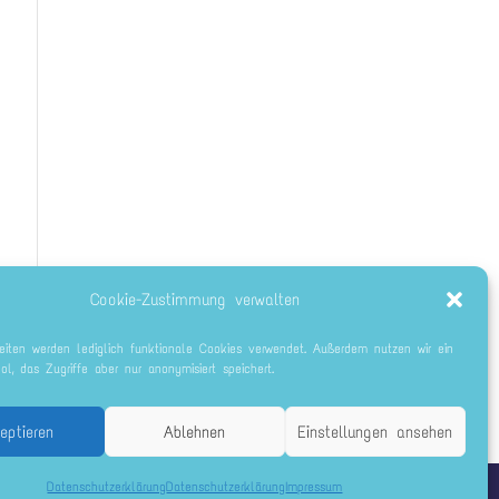
Cookie-Zustimmung verwalten
eiten werden lediglich funktionale Cookies verwendet. Außerdem nutzen wir ein
ool, das Zugriffe aber nur anonymisiert speichert.
eptieren
Ablehnen
Einstellungen ansehen
Datenschutzerklärung
Datenschutzerklärung
Impressum