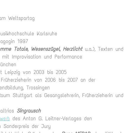
 am Weltspartag
usikhochschule Karlsruhe
dagogin 1997
emme Totale
,
Wesenszügel
,
Herzlicht
u.a.), Texten und
 mit Improvisation und Performance
München
ut Leipzig von 2003 bis 2005
/ Früherzieherin von 2006 bis 2007 an der
ndbildung, Trossingen
aum Stuttgart als Gesangslehrerin, Früherzieherin und
altrios
Singrausch
ewerb
des Anton G. Leitner-Verlages den
n Sonderpreis der Jury