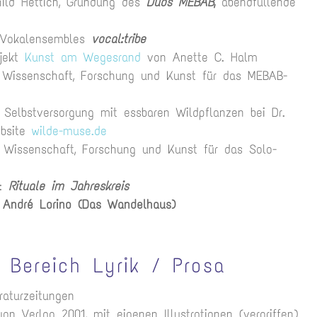
ild Hettich, Gründung des
Duos MEBAB
,
abendfüllende
s-Vokalensembles
vocal:tribe
ojekt
Kunst am Wegesrand
von Anette C. Halm
r Wissenschaft, Forschung und Kunst für das MEBAB-
 Selbstversorgung mit essbaren Wildpflanzen bei Dr.
ebsite
wilde-muse.de
 Wissenschaft, Forschung und Kunst für das Solo-
r:
Rituale im Jahreskreis
i
André Lorino (Das Wandelhaus)
 Bereich Lyrik / Prosa
raturzeitungen
yon Verlag 2001, mit eigenen Illustrationen (vergriffen)