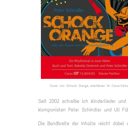
Cover von Schock Orange, erschienen im Carus-Verl
Seit 2002 schreibe ich Kinderlieder und 
Komponisten Peter Schindler und Uli F
Die Bandbreite der Inhalte reicht dabe