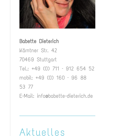
Babette Dieterich
Kärntner Str. 42
70469 Stuttgart
Tel.: +49 (0) 711 – 912 654 52
mobil: +49 (0) 160 – 96 88
53 77
E-Mail:
info@babette-dieterich.de
Aktuelles