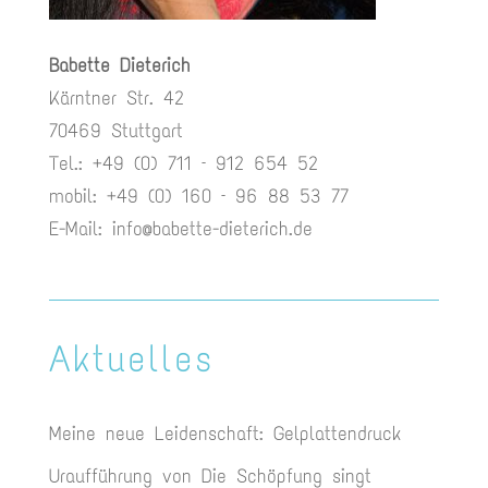
Babette Dieterich
Kärntner Str. 42
70469 Stuttgart
Tel.: +49 (0) 711 – 912 654 52
mobil: +49 (0) 160 – 96 88 53 77
E-Mail:
info@babette-dieterich.de
Aktuelles
Meine neue Leidenschaft: Gelplattendruck
Uraufführung von Die Schöpfung singt