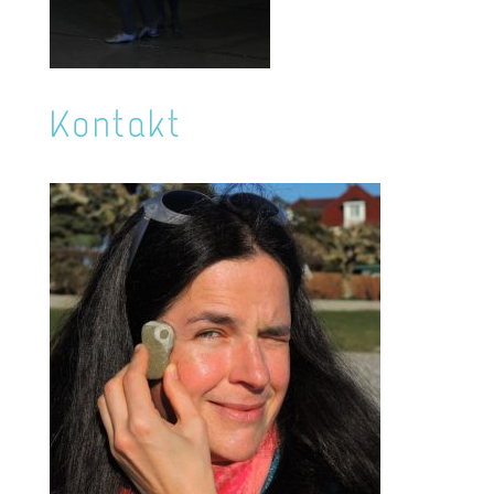
Kontakt