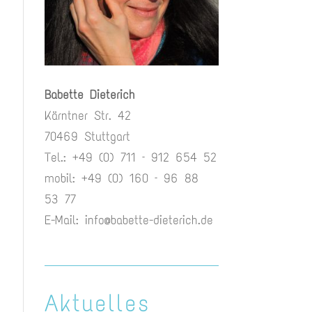
Babette Dieterich
Kärntner Str. 42
70469 Stuttgart
Tel.: +49 (0) 711 – 912 654 52
mobil: +49 (0) 160 – 96 88
53 77
E-Mail:
info@babette-dieterich.de
Aktuelles