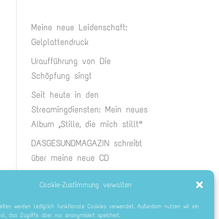
Meine neue Leidenschaft:
Gelplattendruck
Uraufführung von Die
Schöpfung singt
Seit heute in den
Streamingdiensten: Mein neues
Album „Stille, die mich stillt“
DASGESUNDMAGAZIN schreibt
über meine neue CD
Endlich da: Die neue CD Stille,
Cookie-Zustimmung verwalten
die mich stillt
eiten werden lediglich funktionale Cookies verwendet. Außerdem nutzen wir ein
ool, das Zugriffe aber nur anonymisiert speichert.