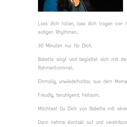
Lass dich fallen, lass dich tragen von 
erdigen Rhythmen.
30 Minuten nur für Dich.
Babette singt und begleitet sich mit de
Rahmentrommel.
Einmalig, unwiederholbar, aus dem Mome
Freudig, beruhigend, heilsam.
Möchtest Du Dich von Babette mit ein
Dann nehme Kontakt auf und vereinbar