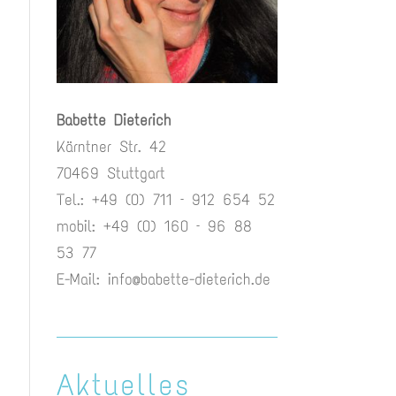
Babette Dieterich
Kärntner Str. 42
70469 Stuttgart
Tel.: +49 (0) 711 – 912 654 52
mobil: +49 (0) 160 – 96 88
53 77
E-Mail:
info@babette-dieterich.de
Aktuelles