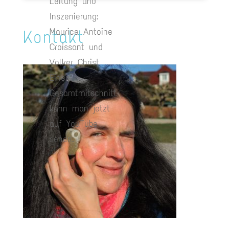
Leitung und
Inszenierung:
Maurice Antoine
Kontakt
Croissant und
Volker Christ
Einen
Gesamtmitschnitt
kann man jetzt
auf YouTube
sehen.