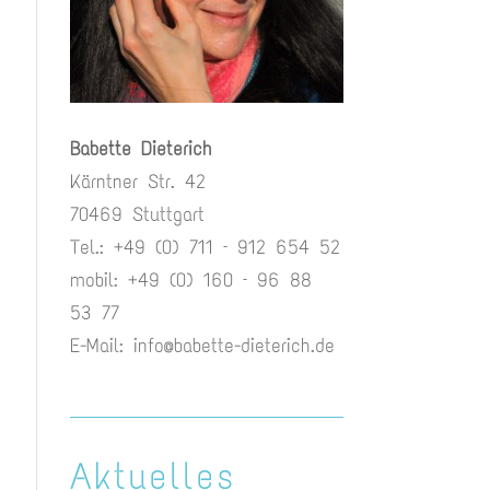
Babette Dieterich
Kärntner Str. 42
70469 Stuttgart
Tel.: +49 (0) 711 – 912 654 52
mobil: +49 (0) 160 – 96 88
53 77
E-Mail:
info@babette-dieterich.de
Aktuelles