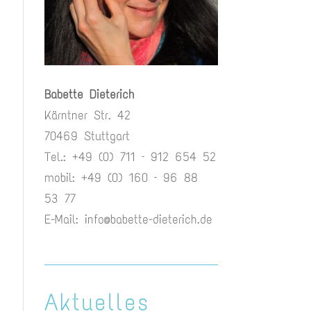
Babette Dieterich
Kärntner Str. 42
70469 Stuttgart
Tel.: +49 (0) 711 – 912 654 52
mobil: +49 (0) 160 – 96 88
53 77
E-Mail:
info@babette-dieterich.de
Aktuelles