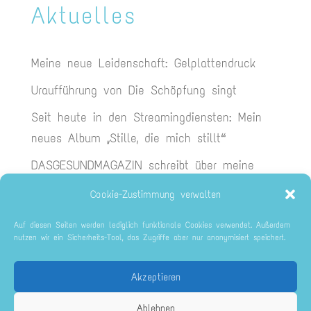
Aktuelles
Meine neue Leidenschaft: Gelplattendruck
Uraufführung von Die Schöpfung singt
Seit heute in den Streamingdiensten: Mein
neues Album „Stille, die mich stillt“
DASGESUNDMAGAZIN schreibt über meine
neue CD
Cookie-Zustimmung verwalten
Endlich da: Die neue CD Stille, die mich
Auf diesen Seiten werden lediglich funktionale Cookies verwendet. Außerdem
stillt
nutzen wir ein Sicherheits-Tool, das Zugriffe aber nur anonymisiert speichert.
Akzeptieren
Ablehnen