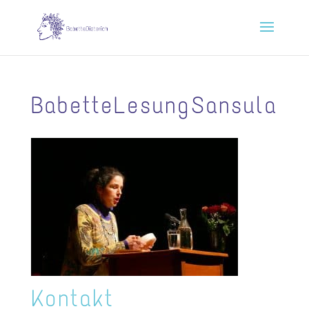
BabetteLesungSansula
Kontakt