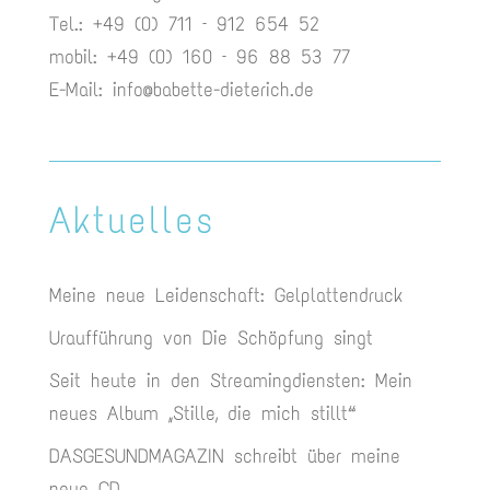
Tel.: +49 (0) 711 – 912 654 52
mobil: +49 (0) 160 – 96 88 53 77
E-Mail:
info@babette-dieterich.de
Aktuelles
Meine neue Leidenschaft: Gelplattendruck
Uraufführung von Die Schöpfung singt
Seit heute in den Streamingdiensten: Mein
neues Album „Stille, die mich stillt“
DASGESUNDMAGAZIN schreibt über meine
neue CD