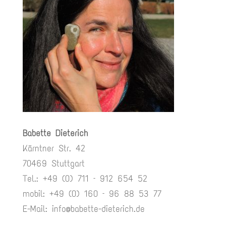
Babette Dieterich
Kärntner Str. 42
70469 Stuttgart
Tel.: +49 (0) 711 – 912 654 52
mobil: +49 (0) 160 – 96 88 53 77
E-Mail:
info@babette-dieterich.de