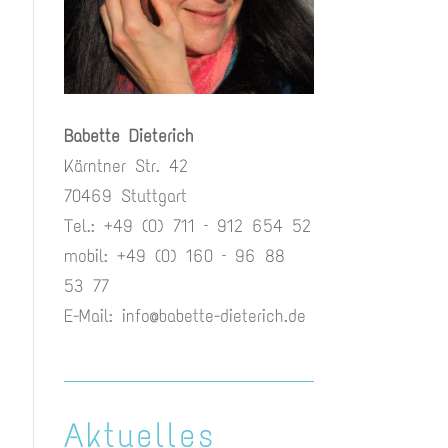
Babette Dieterich
Kärntner Str. 42
70469 Stuttgart
Tel.: +49 (0) 711 – 912 654 52
mobil: +49 (0) 160 – 96 88
53 77
E-Mail:
info@babette-dieterich.de
Aktuelles