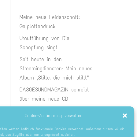
Meine neue Leidenschaft:
Gelplattendruck
Uraufführung von Die
Schöpfung singt
Seit heute in den
Streamingdiensten: Mein neues
Album „Stille, die mich stillt“
DASGESUNDMAGAZIN schreibt
über meine neue CD
Endlich da: Die neue CD Stille,
Cookie-Zustimmung verwalten
die mich stillt
eiten werden lediglich funktionale Cookies verwendet. Außerdem nutzen wir ein
ool, das Zugriffe aber nur anonymisiert speichert.