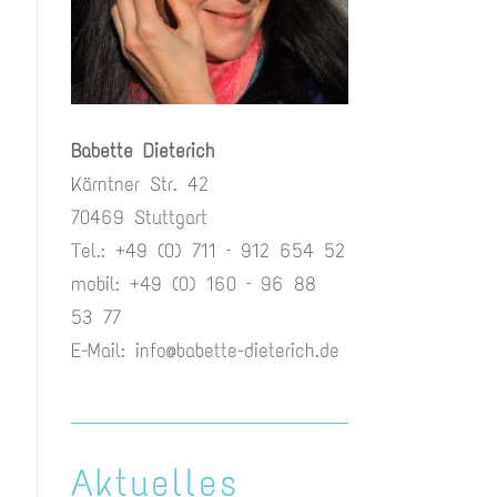
Babette Dieterich
Kärntner Str. 42
70469 Stuttgart
Tel.: +49 (0) 711 – 912 654 52
mobil: +49 (0) 160 – 96 88
53 77
E-Mail:
info@babette-dieterich.de
Aktuelles