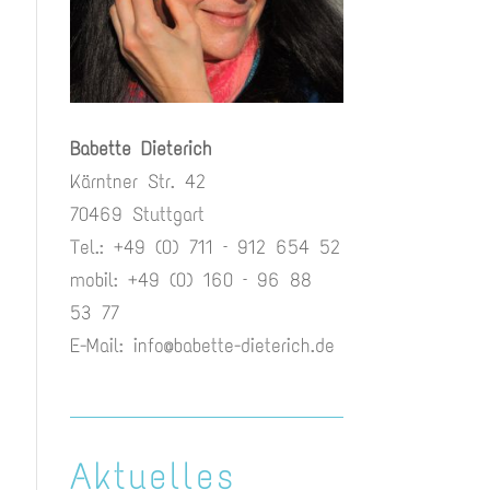
Babette Dieterich
Kärntner Str. 42
70469 Stuttgart
Tel.: +49 (0) 711 – 912 654 52
mobil: +49 (0) 160 – 96 88
53 77
E-Mail:
info@babette-dieterich.de
Aktuelles