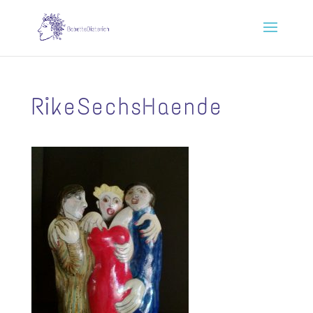
RikeSechsHaende