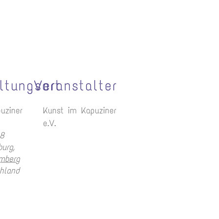
ltungsort
Veranstalter
uziner
Kunst im Kapuziner
e.V.
 8
burg
,
mberg
hland