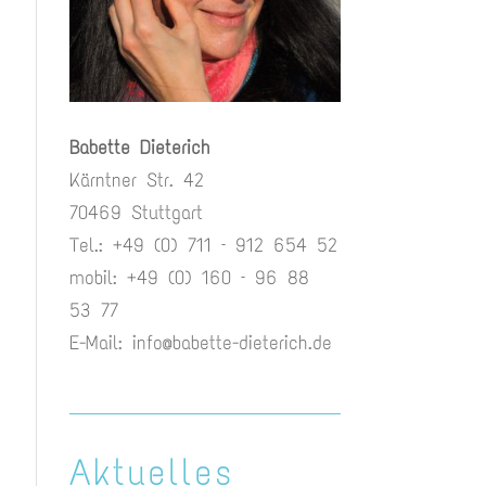
Babette Dieterich
Kärntner Str. 42
70469 Stuttgart
Tel.: +49 (0) 711 – 912 654 52
mobil: +49 (0) 160 – 96 88
53 77
E-Mail:
info@babette-dieterich.de
Aktuelles