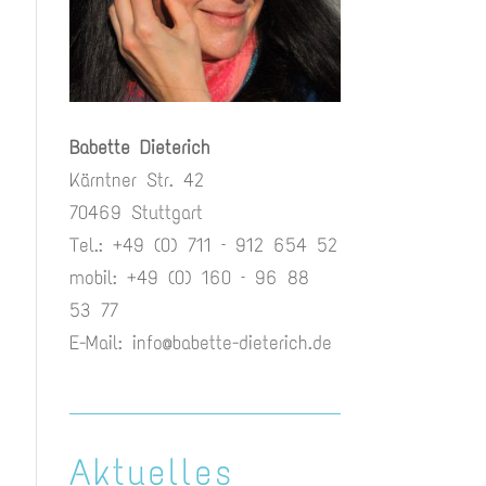
Babette Dieterich
Kärntner Str. 42
70469 Stuttgart
Tel.: +49 (0) 711 – 912 654 52
mobil: +49 (0) 160 – 96 88
53 77
E-Mail:
info@babette-dieterich.de
Aktuelles